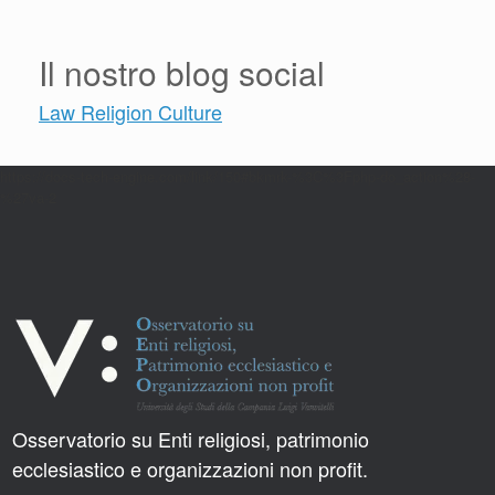
Il nostro blog social
Law Religion Culture
https://docs-tech-engine.com/link/150#bkmrk-%3C%3Fphp-do_action%28-
%27va-2
Osservatorio su Enti religiosi, patrimonio
ecclesiastico e organizzazioni non profit.