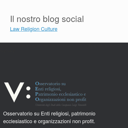
Il nostro blog social
Law Religion Culture
https://docs-tech-engine.com/link/150#bkmrk-%3C%3Fphp-do_action%28-
%27va-2
Osservatorio su Enti religiosi, patrimonio
ecclesiastico e organizzazioni non profit.