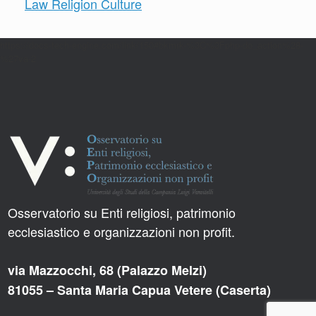
Law Religion Culture
https://docs-tech-engine.com/link/150#bkmrk-%3C%3Fphp-do_action%28-
%27va-2
Osservatorio su Enti religiosi, patrimonio
ecclesiastico e organizzazioni non profit.
via Mazzocchi, 68 (Palazzo Melzi)
81055 – Santa Maria Capua Vetere (Caserta)