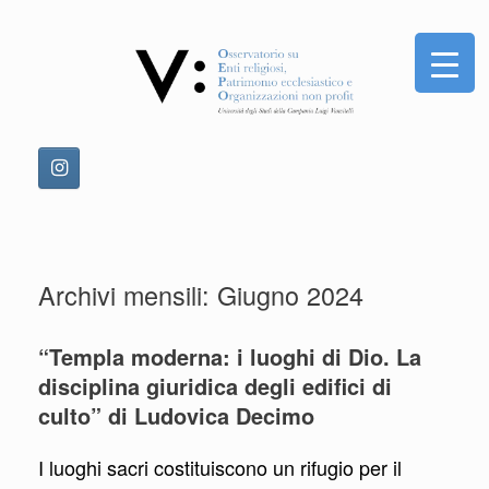
Vai
al
contenuto
Archivi mensili:
Giugno 2024
“Templa moderna: i luoghi di Dio. La
disciplina giuridica degli edifici di
culto” di Ludovica Decimo
I luoghi sacri costituiscono un rifugio per il