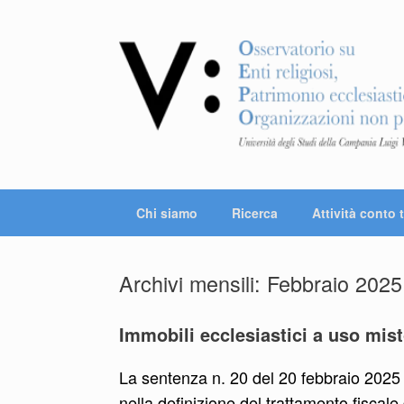
Vai
al
contenuto
Chi siamo
Ricerca
Attività conto t
Archivi mensili:
Febbraio 2025
Immobili ecclesiastici a uso mist
La sentenza n. 20 del 20 febbraio 2025 
nella definizione del trattamento fiscale