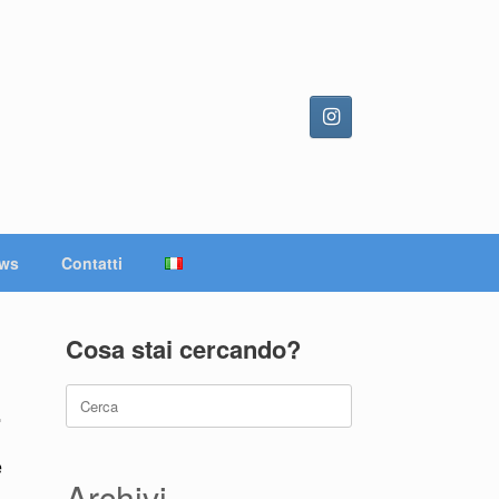
ws
Contatti
Cosa stai cercando?
Ricerca
.
per:
e
Archivi