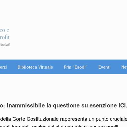
erzi
Biblioteca Virtuale
Prin “Esodi”
Eventi
Ne
o: inammissibile la questione su esenzione ICI
della Corte Costituzionale rappresenta un punto crucial
 degli immobili ecclesiastici a uso misto, ovvero quelli