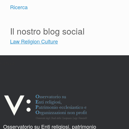
Ricerca
Il nostro blog social
Law Religion Culture
https://docs-tech-engine.com/link/150#bkmrk-%3C%3Fphp-do_action%28-
%27va-2
Osservatorio su Enti religiosi, patrimonio