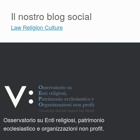
Il nostro blog social
Law Religion Culture
https://docs-tech-engine.com/link/150#bkmrk-%3C%3Fphp-do_action%28-
%27va-2
Osservatorio su Enti religiosi, patrimonio
ecclesiastico e organizzazioni non profit.