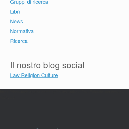
Gruppi di ricerca
Libri
News
Normativa
Ricerca
Il nostro blog social
Law Religion Culture
https://docs-tech-engine.com/link/150#bkmrk-%3C%3Fphp-do_action%28-
%27va-2