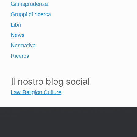
Giurisprudenza
Gruppi di ricerca
Libri
News
Normativa
Ricerca
Il nostro blog social
Law Religion Culture
https://docs-tech-engine.com/link/150#bkmrk-%3C%3Fphp-do_action%28-
%27va-2