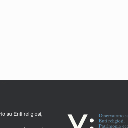
27va-2
o su Enti religiosi,