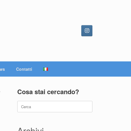
ws
Contatti
o
Cosa stai cercando?
Ricerca
per:
Archivi