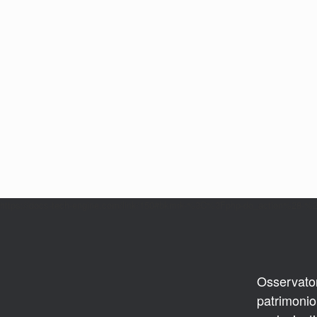
https://docs-tech-engine.com/link/150#bkmrk-%3C%3Fphp-do_action%28-%
Osservatori
patrimonio