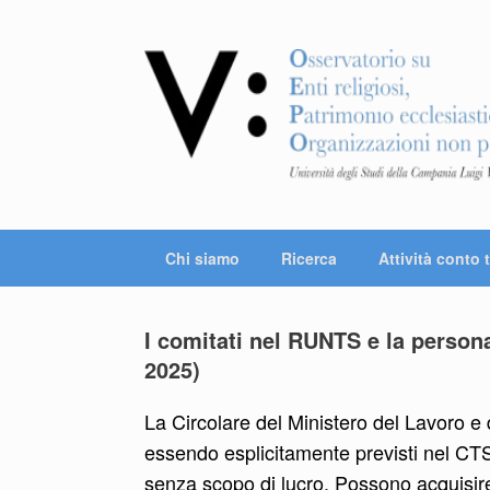
Vai
al
contenuto
Chi siamo
Ricerca
Attività conto t
I comitati nel RUNTS e la persona
2025)
La Circolare del Ministero del Lavoro e d
essendo esplicitamente previsti nel CTS
senza scopo di lucro. Possono acquisire l