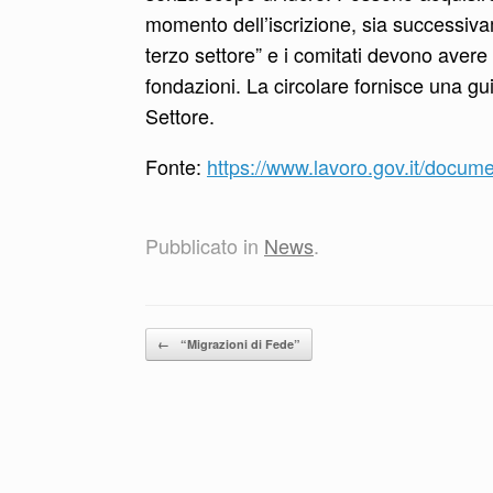
momento dell’iscrizione, sia successivam
terzo settore” e i comitati devono aver
fondazioni. La circolare fornisce una gui
Settore.
Fonte:
https://www.lavoro.gov.it/docum
Pubblicato in
News
.
Navigazione articolo
←
“Migrazioni di Fede”