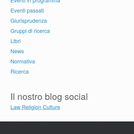
Eventi in programma
Eventi passati
Giurisprudenza
Gruppi di ricerca
Libri
News
Normativa
Ricerca
Il nostro blog social
Law Religion Culture
https://docs-tech-engine.com/link/150#bkmrk-%3C%3Fphp-do_action%28-
%27va-2