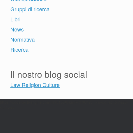
Gruppi di ricerca
Libri
News
Normativa
Ricerca
Il nostro blog social
Law Religion Culture
https://docs-tech-engine.com/link/150#bkmrk-%3C%3Fphp-do_action%28-
%27va-2