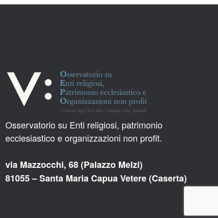
https://docs-tech-engine.com/link/150#bkmrk-%3C%3Fphp-do_action%28-
%27va-2
Osservatorio su Enti religiosi, patrimonio
ecclesiastico e organizzazioni non profit.
via Mazzocchi, 68 (Palazzo Melzi)
81055 – Santa Maria Capua Vetere (Caserta)