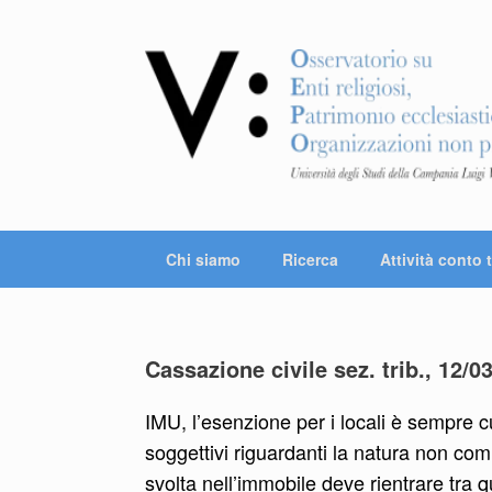
Vai
al
contenuto
Chi siamo
Ricerca
Attività conto t
Cassazione civile sez. trib., 12/0
IMU, l’esenzione per i locali è sempre c
soggettivi riguardanti la natura non comme
svolta nell’immobile deve rientrare tra qu