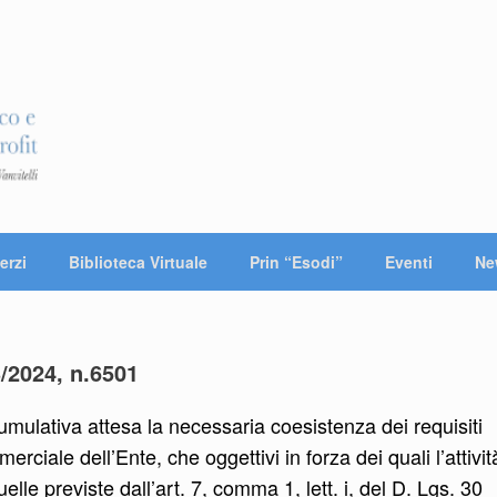
erzi
Biblioteca Virtuale
Prin “Esodi”
Eventi
Ne
3/2024, n.6501
umulativa attesa la necessaria coesistenza dei requisiti
rciale dell’Ente, che oggettivi in forza dei quali l’attivit
elle previste dall’art. 7, comma 1, lett. i, del D. Lgs. 30