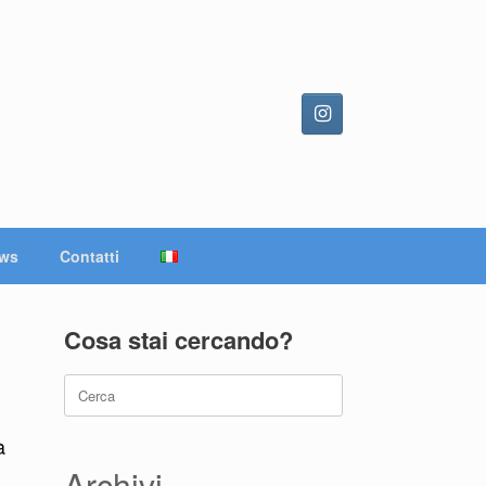
ws
Contatti
Cosa stai cercando?
Ricerca
per:
à
Archivi