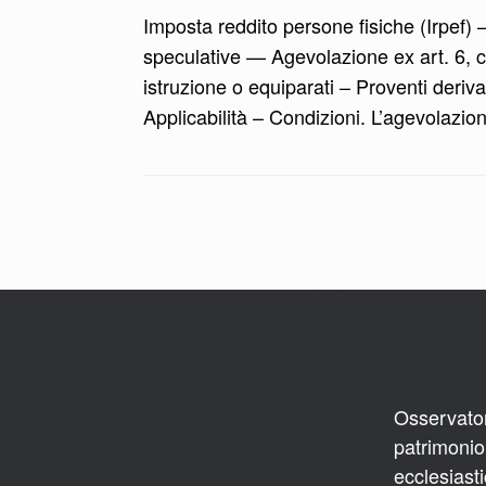
Imposta reddito persone fisiche (Irpef) 
speculative — Agevolazione ex art. 6, c
istruzione o equiparati – Proventi deriv
Applicabilità – Condizioni. L’agevolazion
Navigazione articolo
https://docs-tech-engine.com/link/150#bkmrk-%3C%3Fphp-do_action%28-%
Osservatori
patrimonio
ecclesiast