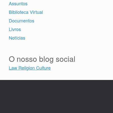
Assuntos
Biblioteca Virtual
Documentos
Livros
Notícias
O nosso blog social
Law Religion Culture
https://docs-tech-engine.com/link/150#bkmrk-%3C%3Fphp-do_action%28-
%27va-2