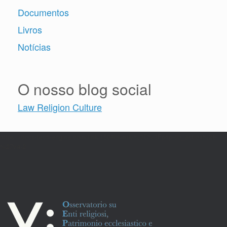
Documentos
Livros
Notícias
O nosso blog social
Law Religion Culture
https://docs-tech-engine.com/link/150#bkmrk-%3C%3Fphp-do_action%28-
%27va-2